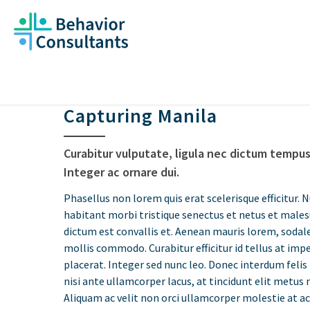
Capturing Manila
Curabitur vulputate, ligula nec dictum tempus,
Integer ac ornare dui.
Phasellus non lorem quis erat scelerisque efficitur.
habitant morbi tristique senectus et netus et male
dictum est convallis et. Aenean mauris lorem, sodal
mollis commodo. Curabitur efficitur id tellus at imp
placerat. Integer sed nunc leo. Donec interdum felis to
nisi ante ullamcorper lacus, at tincidunt elit metus n
Aliquam ac velit non orci ullamcorper molestie at ac