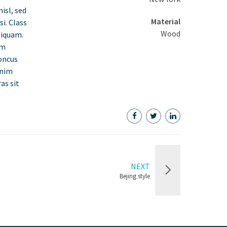
isl, sed
Material
si. Class
Wood
liquam.
em
honcus
enim
as sit
NEXT
Bejing style