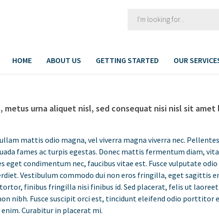
HOME
ABOUT US
GETTING STARTED
OUR SERVICE
 metus urna aliquet nisl, sed consequat nisi nisl sit amet 
 Nullam mattis odio magna, vel viverra magna viverra nec. Pellente
suada fames ac turpis egestas. Donec mattis fermentum diam, vit
es eget condimentum nec, faucibus vitae est. Fusce vulputate odio
erdiet. Vestibulum commodo dui non eros fringilla, eget sagittis 
rtor, finibus fringilla nisi finibus id. Sed placerat, felis ut laoree
on nibh. Fusce suscipit orci est, tincidunt eleifend odio porttitor e
 enim. Curabitur in placerat mi.