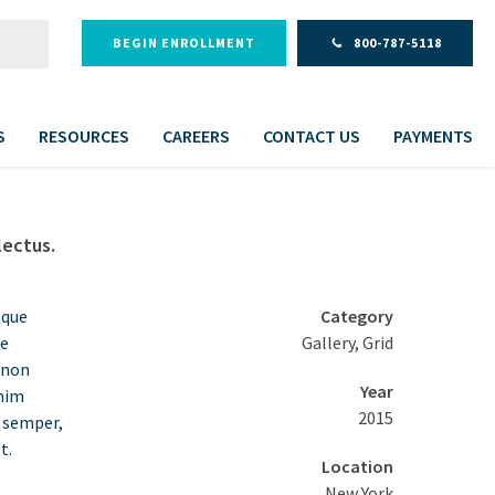
BEGIN ENROLLMENT
800-787-5118
S
RESOURCES
CAREERS
CONTACT US
PAYMENTS
lectus.
sque
Category
ae
Gallery, Grid
 non
Year
enim
2015
t semper,
t.
Location
New York