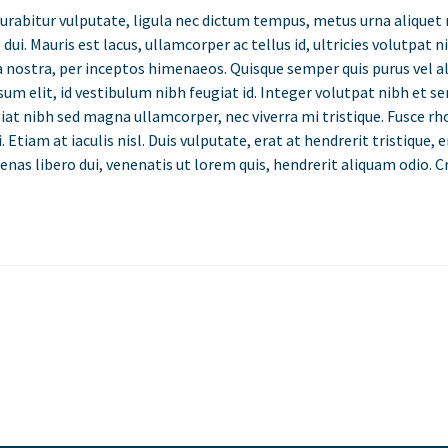
urabitur vulputate, ligula nec dictum tempus, metus urna aliquet n
dui. Mauris est lacus, ullamcorper ac tellus id, ultricies volutpat ni
ia nostra, per inceptos himenaeos. Quisque semper quis purus vel a
sum elit, id vestibulum nibh feugiat id. Integer volutpat nibh et s
iat nibh sed magna ullamcorper, nec viverra mi tristique. Fusce r
 Etiam at iaculis nisl. Duis vulputate, erat at hendrerit tristique, 
cenas libero dui, venenatis ut lorem quis, hendrerit aliquam odio. Cr