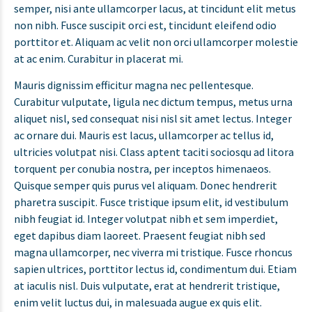
semper, nisi ante ullamcorper lacus, at tincidunt elit metus
non nibh. Fusce suscipit orci est, tincidunt eleifend odio
porttitor et. Aliquam ac velit non orci ullamcorper molestie
at ac enim. Curabitur in placerat mi.
Mauris dignissim efficitur magna nec pellentesque.
Curabitur vulputate, ligula nec dictum tempus, metus urna
aliquet nisl, sed consequat nisi nisl sit amet lectus. Integer
ac ornare dui. Mauris est lacus, ullamcorper ac tellus id,
ultricies volutpat nisi. Class aptent taciti sociosqu ad litora
torquent per conubia nostra, per inceptos himenaeos.
Quisque semper quis purus vel aliquam. Donec hendrerit
pharetra suscipit. Fusce tristique ipsum elit, id vestibulum
nibh feugiat id. Integer volutpat nibh et sem imperdiet,
eget dapibus diam laoreet. Praesent feugiat nibh sed
magna ullamcorper, nec viverra mi tristique. Fusce rhoncus
sapien ultrices, porttitor lectus id, condimentum dui. Etiam
at iaculis nisl. Duis vulputate, erat at hendrerit tristique,
enim velit luctus dui, in malesuada augue ex quis elit.