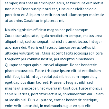
semper, nisi ante ullamcorper lacus, at tincidunt elit metus
non nibh. Fusce suscipit orci est, tincidunt eleifend odio
porttitor et. Aliquam ac velit non orci ullamcorper molestie
at ac enim. Curabitur in placerat mi.
Mauris dignissim efficitur magna nec pellentesque.
Curabitur vulputate, ligula nec dictum tempus, metus urna
aliquet nisl, sed consequat nisi nisl sit amet lectus. Integer
ac ornare dui. Mauris est lacus, ullamcorper ac tellus id,
ultricies volutpat nisi. Class aptent taciti sociosqu ad litora
torquent per conubia nostra, per inceptos himenaeos.
Quisque semper quis purus vel aliquam. Donec hendrerit
pharetra suscipit. Fusce tristique ipsum elit, id vestibulum
nibh feugiat id. Integer volutpat nibh et sem imperdiet,
eget dapibus diam laoreet. Praesent feugiat nibh sed
magna ullamcorper, nec viverra mi tristique. Fusce rhoncus
sapien ultrices, porttitor lectus id, condimentum dui. Etiam
at iaculis nisl. Duis vulputate, erat at hendrerit tristique,
enim velit luctus dui, in malesuada augue ex quis elit.