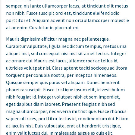
semper, nisi ante ullamcorper lacus, at tincidunt elit metus
non nibh. Fusce suscipit orci est, tincidunt eleifend odio
porttitor et. Aliquam ac velit non orci ullamcorper molestie
at ac enim. Curabitur in placerat mi.
Mauris dignissim efficitur magna nec pellentesque.
Curabitur vulputate, ligula nec dictum tempus, metus urna
aliquet nisl, sed consequat nisi nisl sit amet lectus. Integer
ac ornare dui. Mauris est lacus, ullamcorper ac tellus id,
ultricies volutpat nisi. Class aptent taciti sociosqu ad litora
torquent per conubia nostra, per inceptos himenaeos.
Quisque semper quis purus vel aliquam. Donec hendrerit
pharetra suscipit. Fusce tristique ipsum elit, id vestibulum
nibh feugiat id. Integer volutpat nibh et sem imperdiet,
eget dapibus diam laoreet. Praesent feugiat nibh sed
magna ullamcorper, nec viverra mi tristique. Fusce rhoncus
sapien ultrices, porttitor lectus id, condimentum dui. Etiam
at iaculis nisl. Duis vulputate, erat at hendrerit tristique,
enim velit luctus dui, in malesuada augue ex quis elit.